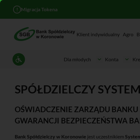
!
Migracja Tokena
Klient indywidualny
Agro
B
Dla młodych
Konta
Kre
Ustawienia dostępności
SPÓŁDZIELCZY SYSTEM
OŚWIADCZENIE ZARZĄDU BANKU
GWARANCJI BEZPIECZEŃSTWA B
Bank Spółdzielczy w Koronowie
jest uczestnikiem
Syste