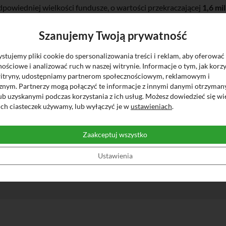
owiedniej wielkości fundusze, o wartości przekraczającej
1,6 mi
Szanujemy Twoją prywatność
nsowego, sytuacja Banku jest na bieżąco monitorowana przez S
tujemy pliki cookie do spersonalizowania treści i reklam, aby oferować
o.
ościowe i analizować ruch w naszej witrynie. Informacje o tym, jak korzy
witryny, udostępniamy partnerom społecznościowym, reklamowym i
onadto, zgodnie z ustawą z dnia 10 czerwca 2016r.
o Bankowym Fun
cznym. Partnerzy mogą połączyć te informacje z innymi danymi otrzyman
wego Funduszu Gwarancyjnego w ramach ustawowego systemu gw
ub uzyskanymi podczas korzystania z ich usług. Możesz dowiedzieć się wi
ich ciasteczek używamy, lub wyłączyć je w
ustawieniach
.
Zarząd Banku Spółdzielczego w Koronowie
Zaakceptuj wszystko
Ustawienia
INFOLINIA: 800-888-888
Placów