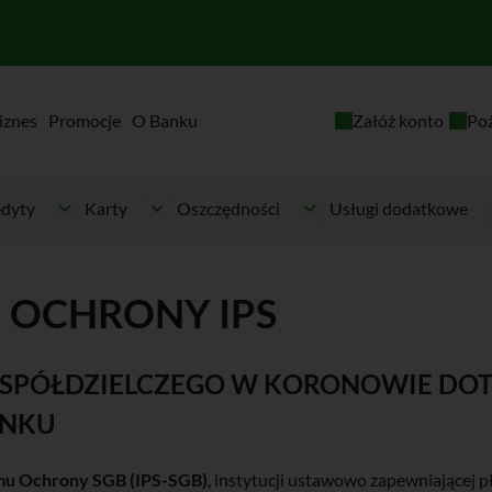
iznes
Promocje
O Banku
Załóż konto
Po
dyty
Karty
Oszczędności
Usługi dodatkowe
 OCHRONY IPS
 SPÓŁDZIELCZEGO W KORONOWIE
DOT
ANKU
mu Ochrony SGB (IPS-SGB)
, instytucji ustawowo zapewniającej 