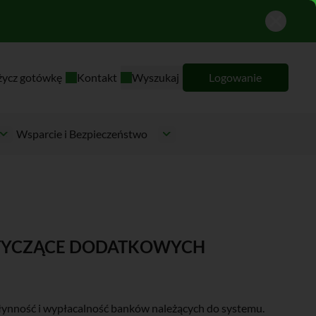
życz gotówkę
Kontakt
Wyszukaj
Logowanie
Wsparcie i Bezpieczeństwo
YCZĄCE DODATKOWYCH
płynność i wypłacalność banków należących do systemu.