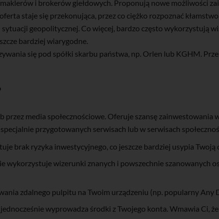
 maklerów i brokerów giełdowych. Proponują nowe możliwości zai
erta staje się przekonująca, przez co ciężko rozpoznać kłamstwo.
sytuacji geopolitycznej. Co więcej, bardzo często wykorzystują wi
szcze bardziej wiarygodne.
ywania się pod spółki skarbu państwa, np. Orlen lub KGHM. Prze
?
lub przez media społecznościowe. Oferuje szansę zainwestowania w
a specjalnie przygotowanych serwisach lub w serwisach społeczno
tuje brak ryzyka inwestycyjnego, co jeszcze bardziej usypia Twoją 
lnie wykorzystuje wizerunki znanych i powszechnie szanowanych o
owania zdalnego pulpitu na Twoim urządzeniu (np. popularny Any 
a jednocześnie wyprowadza środki z Twojego konta. Wmawia Ci, że 