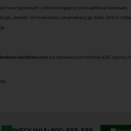
 na urządzeniach, z których logujesz się do aplikacji bankowej.
 jak „zwykły” od innej osoby, nie przekazuj go dalej. Jeśli to zrob
ję.
Bankiem Spółdzielczym
lub zadzwoń pod Infolinię SGB, czynną 2
ra).
INFOLINIA: 800-888-888
Placów