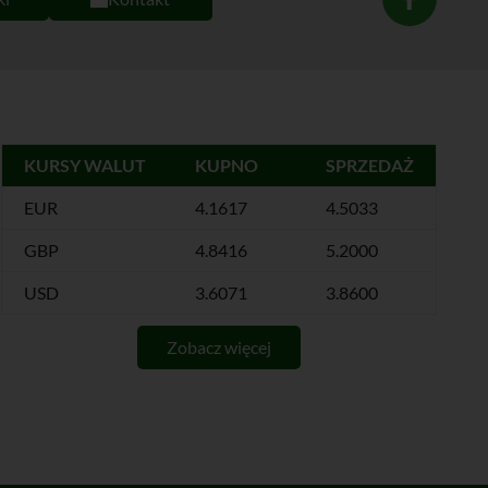
KURSY WALUT
KUPNO
SPRZEDAŻ
EUR
4.1617
4.5033
GBP
4.8416
5.2000
USD
3.6071
3.8600
Zobacz więcej