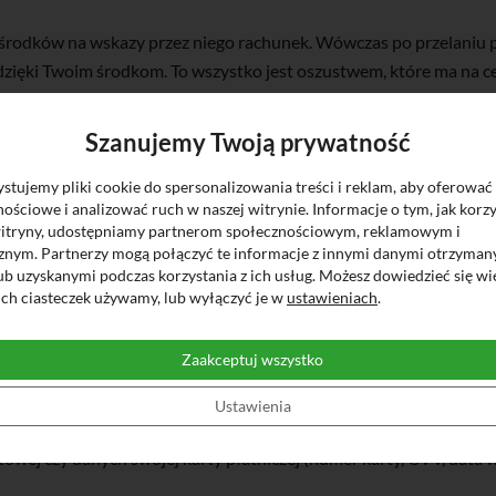
a środków na wskazy przez niego rachunek. Wówczas po przelaniu p
dzięki Twoim środkom. To wszystko jest oszustwem, które ma na ce
t z oszustem się urywa lub wręcz przeciwnie – oszust nakłania Cię
Szanujemy Twoją prywatność
tujemy pliki cookie do spersonalizowania treści i reklam, aby oferować
ościowe i analizować ruch w naszej witrynie. Informacje o tym, jak korzy
witryny, udostępniamy partnerom społecznościowym, reklamowym i
e za i przeciw.
cznym. Partnerzy mogą połączyć te informacje z innymi danymi otrzyman
ub uzyskanymi podczas korzystania z ich usług. Możesz dowiedzieć się wi
iej w kilku źródłach. Podmioty oferujące inwestycje muszą mieć zez
ich ciasteczek używamy, lub wyłączyć je w
ustawieniach
.
warce podmiotów nadzorowanych:
www.knf.gov.pl/podmioty/wy
esz komunikaty o podejrzanych firmach, które działają bez zezwol
Zaakceptuj wszystko
bliczne
.
Ustawienia
nci często sami publikują ostrzeżenia przed nieuczciwymi podmiota
towej czy danych swojej karty płatniczej (numer karty, CVV, data 