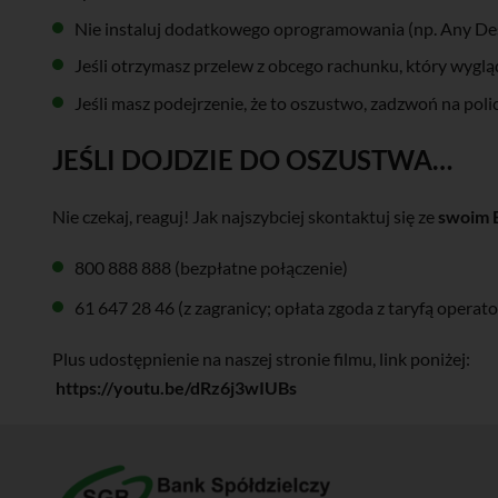
Nie instaluj dodatkowego oprogramowania (np. Any Desk)
Jeśli otrzymasz przelew z obcego rachunku, który wygląda
Jeśli masz podejrzenie, że to oszustwo, zadzwoń na polic
JEŚLI DOJDZIE DO OSZUSTWA…
Nie czekaj, reaguj! Jak najszybciej skontaktuj się ze
swoim 
800 888 888 (bezpłatne połączenie)
61 647 28 46 (z zagranicy; opłata zgoda z taryfą operato
Plus udostępnienie na naszej stronie filmu, link poniżej:
https://youtu.be/dRz6j3wIUBs