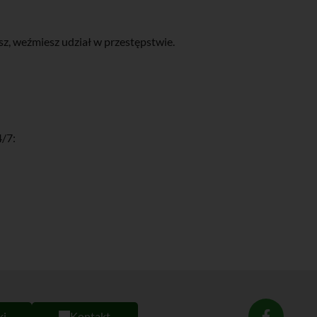
isz, weźmiesz udział w przestępstwie.
4/7:
ki
Kontakt