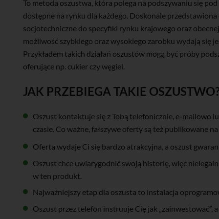
To metoda oszustwa, która polega na podszywaniu się pod
dostępne na rynku dla każdego. Doskonale przedstawiona of
socjotechniczne do specyfiki rynku krajowego oraz obecnej 
możliwość szybkiego oraz wysokiego zarobku wydają się je
Przykładem takich działań oszustów mogą być próby podsz
oferujące np. cukier czy węgiel.
JAK PRZEBIEGA TAKIE OSZUSTWO
Oszust kontaktuje się z Tobą telefonicznie, e-mailowo 
czasie. Co ważne, fałszywe oferty są też publikowane n
Oferta wydaje Ci się bardzo atrakcyjna, a oszust gwaran
Oszust chce uwiarygodnić swoją historię, więc nielega
w ten produkt.
Najważniejszy etap dla oszusta to instalacja oprogram
Oszust przez telefon instruuje Cię jak „zainwestować”, 