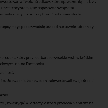
nwestowania Twoich środków, które np. wcześniej nie były
 Przestępcy starają się dopasować swoje ataki
zerunki znanych osób czy firm. Dzięki temu oferta i
stępcy mogą podszywać się też pod hurtownie lub składy
 produkt, który przynosi bardzo wysokie zyski w krótkim
ściowych, np. na Facebooku.
czujność.
sób. Udowadnia, że nawet oni zainwestowali swoje środki
Desk).
to „inwestycja”, a w rzeczywistości przelewa pieniądze na