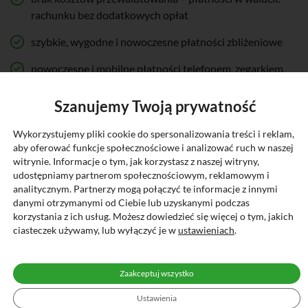
rachunku bez dodatkowych opłat
szybkie, wygodne i nowoczesne płatności zbliżeniowe
nowoczesne i mobilne płatności telefonem, zegarkiem
lub opaską
Szanujemy Twoją prywatność
swobodny dostęp do zgromadzonych środków
Wykorzystujemy pliki cookie do spersonalizowania treści i reklam,
wygodne wypłaty gotówki w Polsce
aby oferować funkcje społecznościowe i analizować ruch w naszej
witrynie. Informacje o tym, jak korzystasz z naszej witryny,
bezpieczne zakupy online, dzięki usłudze 3D-Secure
udostępniamy partnerom społecznościowym, reklamowym i
analitycznym. Partnerzy mogą połączyć te informacje z innymi
kontrola wydatków w bankowości internetowej i
danymi otrzymanymi od Ciebie lub uzyskanymi podczas
mobilnej
korzystania z ich usług. Możesz dowiedzieć się więcej o tym, jakich
ciasteczek używamy, lub wyłączyć je w
ustawieniach
.
Zaakceptuj wszystko
Ustawienia