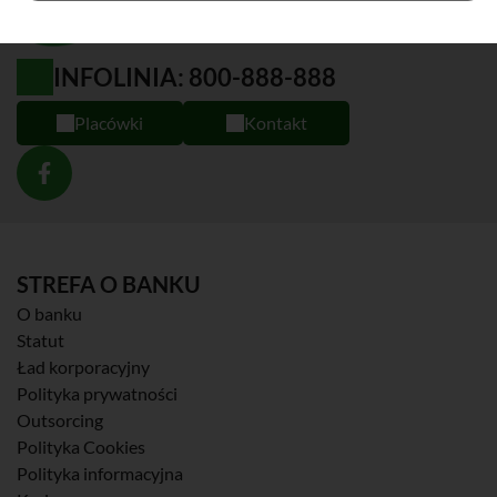
INFOLINIA: 800-888-888
Placówki
Kontakt
STREFA O BANKU
O banku
Statut
Ład korporacyjny
Polityka prywatności
Outsorcing
Polityka Cookies
Polityka informacyjna