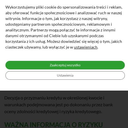
odsetkowych, w tym 2 raty w wysokości 22,19 zł, 10 rat w
Wykorzystujemy pliki cookie do spersonalizowania treści i reklam,
wysokości 24,66 zł, 5 rat w wysokości 26,30 zł, 7 rat w
aby oferować funkcje społecznościowe i analizować ruch w naszej
wysokości 23,84 zł, 14 rat w wysokości 25,48 zł, 4 raty w
witrynie. Informacje o tym, jak korzystasz z naszej witryny,
udostępniamy partnerom społecznościowym, reklamowym i
wysokości 27,12 zł, 5 rat w wysokości 23,01 zł oraz 1 rata w
analitycznym. Partnerzy mogą połączyć te informacje z innymi
wysokości 27,95 zł.
danymi otrzymanymi od Ciebie lub uzyskanymi podczas
Kalkulacja została dokonana na dzień 04.03.2026 r. na
korzystania z ich usług. Możesz dowiedzieć się więcej o tym, jakich
ciasteczek używamy, lub wyłączyć je w
ustawieniach
.
reprezentatywnym przykładzie.
Obliczenia wykonane powyżej mają charakter orientacyjny
oraz służą wyłącznie celom informacyjnym.
Zaakceptuj wszystko
Obliczenia te nie są ofertą udzielenia kredytu lub udzielenia
Ustawienia
go na określonych warunkach czy też zachętą do zaciągnięcia
kredytu.
Decyzja o przyznaniu kredytu w określonej kwocie i
warunkach podejmowana jest po dokonaniu przez bank
oceny zdolności kredytowej i ryzyka kredytowego.
WAŻNA INFORMACJA O RYZYKU