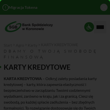
!
Migracja Tokena
Rozwi
Ustawienia 
>
>
>
KARTY KREDYTOWE
Start
Agro
Karty
DBAMY O TWOJĄ SWOBODĘ
FINANSOWĄ
KARTY KREDYTOWE
KARTA KREDYTOWA
– Odkryj zalety posiadania karty
kredytowej – karty, która zapewnia elastyczność i
bezpieczeństwo w zarządzaniu Twoimi codziennymi
wydatkami, zarówno w kraju, jak i za granicą. Ciesz się
swobodą, po każdej spłacie zadłużenia – bez zbędnych
formalności. To rozwiązanie dostosowuje się do Twoich