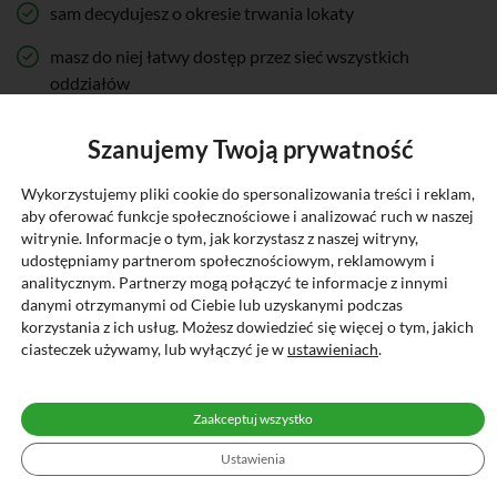
sam decydujesz o okresie trwania lokaty
masz do niej łatwy dostęp przez sieć wszystkich
oddziałów
możesz spać spokojnie – Twoje pieniądze są bezpieczne,
Szanujemy Twoją prywatność
a ich bezpieczeństwo zapewnia Bankowy Fundusz
Gwarancyjny
Wykorzystujemy pliki cookie do spersonalizowania treści i reklam,
aby oferować funkcje społecznościowe i analizować ruch w naszej
lokata automatycznie odnawia się na kolejny okres jej
witrynie. Informacje o tym, jak korzystasz z naszej witryny,
trwania, bez konieczności wizyty w banku
udostępniamy partnerom społecznościowym, reklamowym i
analitycznym. Partnerzy mogą połączyć te informacje z innymi
kapitalizacja odsetek na koniec okresu odsetkowego
danymi otrzymanymi od Ciebie lub uzyskanymi podczas
korzystania z ich usług. Możesz dowiedzieć się więcej o tym, jakich
ciasteczek używamy, lub wyłączyć je w
ustawieniach
.
Zaakceptuj wszystko
Ustawienia