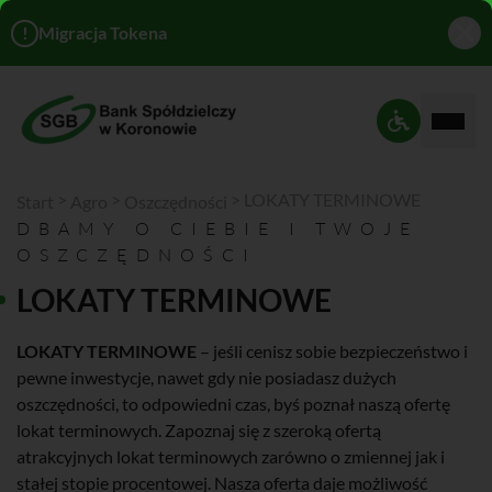
!
Migracja Tokena
Rozwi
Ustawienia 
>
>
>
LOKATY TERMINOWE
Start
Agro
Oszczędności
DBAMY O CIEBIE I TWOJE
OSZCZĘDNOŚCI
LOKATY TERMINOWE
LOKATY TERMINOWE
– jeśli cenisz sobie bezpieczeństwo i
pewne inwestycje, nawet gdy nie posiadasz dużych
oszczędności, to odpowiedni czas, byś poznał naszą ofertę
lokat terminowych. Zapoznaj się z szeroką ofertą
atrakcyjnych lokat terminowych zarówno o zmiennej jak i
stałej stopie procentowej. Nasza oferta daje możliwość