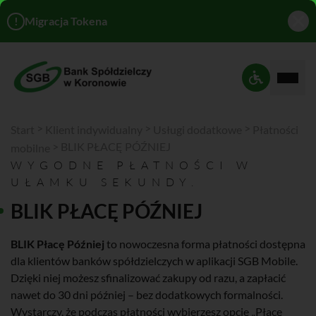
!
Migracja Tokena
Rozwi
Ustawienia 
>
>
>
Start
Klient indywidualny
Usługi dodatkowe
Płatności
>
BLIK PŁACĘ PÓŹNIEJ
mobilne
WYGODNE PŁATNOŚCI W
UŁAMKU SEKUNDY.
BLIK PŁACĘ PÓŹNIEJ
BLIK Płacę Później
to nowoczesna forma płatności dostępna
dla klientów banków spółdzielczych w aplikacji SGB Mobile.
Dzięki niej możesz sfinalizować zakupy od razu, a zapłacić
nawet do 30 dni później – bez dodatkowych formalności.
Wystarczy, że podczas płatności wybierzesz opcję „Płacę