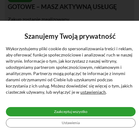
GOTOWE – MASZ AKTYWNĄ USŁUGĘ
Zakup zostanie zrealizowany.
Masz teraz 30 dni na spłatę, bez dodatkowych kosztów
Szanujemy Twoją prywatność
(jeśli spłacisz w terminie).
Wykorzystujemy pliki cookie do spersonalizowania treści i reklam,
aby oferować funkcje społecznościowe i analizować ruch w naszej
witrynie. Informacje o tym, jak korzystasz z naszej witryny,
udostępniamy partnerom społecznościowym, reklamowym i
analitycznym. Partnerzy mogą połączyć te informacje z innymi
BLIK PŁACĘ PÓŹNIEJ – JAK TO DZIAŁA?
danymi otrzymanymi od Ciebie lub uzyskanymi podczas
korzystania z ich usług. Możesz dowiedzieć się więcej o tym, jakich
ciasteczek używamy, lub wyłączyć je w
ustawieniach
.
WYBIERZ BLIKA PRZY ZAKUPACH ONLINE
Zaakceptuj wszystko
Ustawienia
Robisz zakupy w sklepie internetowym, który oferuje
płatność BLIK Płacę Później