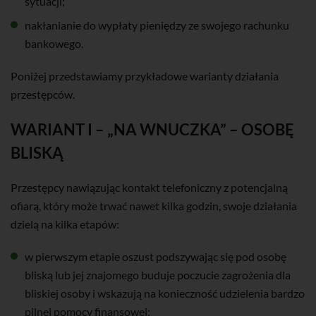
sytuacji;
nakłanianie do wypłaty pieniędzy ze swojego rachunku
bankowego.
Poniżej przedstawiamy przykładowe warianty działania
przestępców.
WARIANT I – „NA WNUCZKA” – OSOBĘ
BLISKĄ
Przestępcy nawiązując kontakt telefoniczny z potencjalną
ofiarą, który może trwać nawet kilka godzin, swoje działania
dzielą na kilka etapów:
w pierwszym etapie oszust podszywając się pod osobę
bliską lub jej znajomego buduje poczucie zagrożenia dla
bliskiej osoby i wskazują na konieczność udzielenia bardzo
pilnej pomocy finansowej;