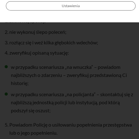
zasad:
Ustawienia
zachowaj spokój;
nie wykonuj ślepo poleceń;
rozłącz się i weź kilka głębokich wdechów;
zweryfikuj opisaną sytuację:
w przypadku scenariusza „na wnuczka” – powiadom
najbliższych o zdarzeniu – zweryfikuj przedstawioną Ci
historię;
w przypadku scenariusza „na policjanta” – skontaktuj się z
najbliższą jednostką policji lub instytucją, pod którą
podszył się oszust;
Powiadom Policję o usiłowaniu popełnienia przestępstwa
lub o jego popełnieniu.