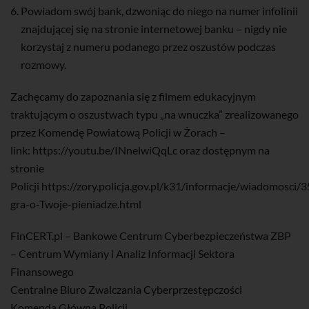
Powiadom swój bank, dzwoniąc do niego na numer infolinii
znajdującej się na stronie internetowej banku – nigdy nie
korzystaj z numeru podanego przez oszustów podczas
rozmowy.
Zachęcamy do zapoznania się z filmem edukacyjnym
traktującym o oszustwach typu „na wnuczka” zrealizowanego
przez Komendę Powiatową Policji w Żorach –
link:
https://youtu.be/INnelwiQqLc
oraz dostępnym na
stronie
Policji
https://zory.policja.gov.pl/k31/informacje/wiadomosci/
gra-o-Twoje-pieniadze.html
FinCERT.pl – Bankowe Centrum Cyberbezpieczeństwa ZBP
– Centrum Wymiany i Analiz Informacji Sektora
Finansowego
Centralne Biuro Zwalczania Cyberprzestępczości
Komenda Główna Policji