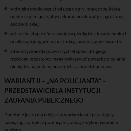
w drugim etapie oszust włącza do gry inną osobę, która
odbierze pieniądze, aby rzekomo przekazać je zagrożonej
osobie bliskiej;
w trzecim etapie ofiara wypłaca pieniądze z kasy w banku i
przekazuje je zgodnie z instrukcją podaną przez oszusta;
alternatywnie dla powyższych etapów: drugiego i
trzeciego przestępcy mogą wskazywać potrzebę przelania
pieniędzy na podany przez nich rachunek bankowy.
WARIANT II – „NA POLICJANTA” –
PRZEDSTAWICIELA INSTYTUCJI
ZAUFANIA PUBLICZNEGO
Podobnie jak to ma miejsce w wariancie nr I przestępcy
nawiązują kontakt z potencjalną ofiarą z wykorzystaniem
telefonu: