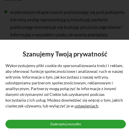
w pierwszym etapie oszust podszywając się pod policjanta
lub inną osobę reprezentującą instytucję zaufania
publicznego kontaktuje się budując poczucie zagrożenia i
informując o wysokim ryzyku utracenia pieniędzy;
w drugim etapie oszust wskazuje bezpieczną metodę
ochrony pieniędzy przed złodziejami – może to być tzw.
Szanujemy Twoją prywatność
„bezpieczne konto”;
Wykorzystujemy pliki cookie do spersonalizowania treści i reklam,
w trzecim etapie zmanipulowana ofiara przelewa
aby oferować funkcje społecznościowe i analizować ruch w naszej
pieniądze na wskazany przez oszusta „bezpieczny
witrynie. Informacje o tym, jak korzystasz z naszej witryny,
udostępniamy partnerom społecznościowym, reklamowym i
rachunek” lub może dokonać wypłaty pieniędzy w
analitycznym. Partnerzy mogą połączyć te informacje z innymi
oddziale banku i wpłaceniu ich w bankomacie z
danymi otrzymanymi od Ciebie lub uzyskanymi podczas
wykorzystaniem kodu BLIK lub porzuceniu ich we
korzystania z ich usług. Możesz dowiedzieć się więcej o tym, jakich
ciasteczek używamy, lub wyłączyć je w
ustawieniach
.
wskazanym przez przestępców miejscu.
Kiedy ktoś dzwoni i próbuje wywierać na Tobie presję,
Zaakceptuj wszystko
wymuszając wypłatę pieniędzy, stosuj się do poniższych