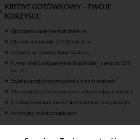
KREDYT GOTÓWKOWY – TWOJE
KORZYŚCI!
Oprocentowanie stałe lub zmienne
Okres kredytowania do 120 miesięcy
Dowolny cel wykorzystania środków
Kwota kredytu dopasowana do potrzeb – nawet do 255
tys. zł
Szybka decyzja kredytowa i minimum formalności
Wysokość raty dostosowana do indywidualnych potrzeb
Możliwość wyboru formy zabezpieczenia spłaty kredytu
Atrakcyjny pakiet ubezpieczeń
PAMIĘTAJ!