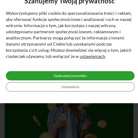
Szanujemy Twoją prywatność
Zmiany stóp procentowych mogą wpływać na wysokość
Wykorzystujemy pliki cookie do spersonalizowania treści i reklam,
Twoich rat kredytu. Pamiętaj, że zmiana stopy procentowej
aby oferować funkcje społecznościowe i analizować ruch w naszej
może powodować wzrost lub spadek raty.
witrynie. Informacje o tym, jak korzystasz z naszej witryny,
udostępniamy partnerom społecznościowym, reklamowym i
analitycznym. Partnerzy mogą połączyć te informacje z innymi
RRSO
danymi otrzymanymi od Ciebie lub uzyskanymi podczas
korzystania z ich usług. Możesz dowiedzieć się więcej o tym, jakich
ciasteczek używamy, lub wyłączyć je w
ustawieniach
.
Zaakceptuj wszystko
Ustawienia