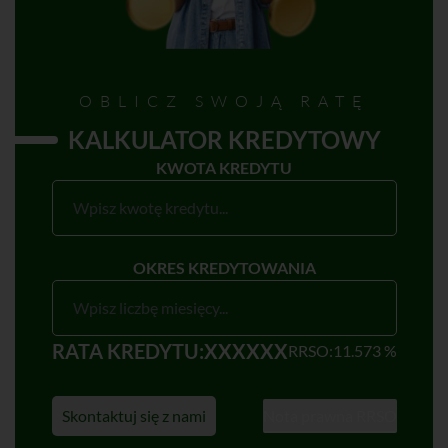
OBLICZ SWOJĄ RATĘ
KALKULATOR KREDYTOWY
KWOTA KREDYTU
OKRES KREDYTOWANIA
RATA KREDYTU:
XXXXXX
RRSO:
11.573
%
Skontaktuj się z nami
Nota prawna RRSO