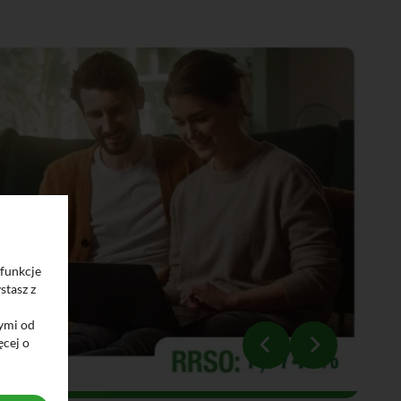
 funkcje
stasz z
ymi od
ęcej o