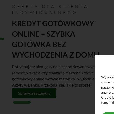
OFERTA DLA KLIENTA
INDYWIDUALNEGO
KREDYT GOTÓWKOWY
ONLINE – SZYBKA
GOTÓWKA BEZ
WYCHODZENIA Z DOMU.
Potrzebujesz pieniędzy na niespodziewane wydatki,
remont, wakacje, czy realizację marzeń? Kredyt
Wykorzys
gotówkowy online weźmiesz szybko i wygodnie bez
społeczn
wizyty w Banku. Przekonaj się, jakie to proste!
naszej 
anality
Sprawdź szczegóły
Ciebie l
tym, jak