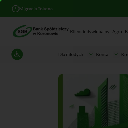
!
Migracja Tokena
Klient indywidualny
Agro
B
Dla młodych
Konta
Kre
Ustawienia dostępności