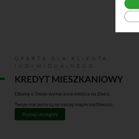
OFERTA DLA KLIENTA
INDYWIDUALNEGO
KREDYT MIESZKANIOWY
Dbamy o Twoje wymarzone miejsca na Ziemi.
Twoje marzenia są na naszej mapie możliwości.
Poznaj szczegóły