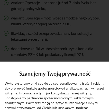
wariant Operacje – ochrona już od 7. dnia życia, bez
górnej granicy wieku,
wariant Operacje – możliwość samodzielnego wyboru
kliniki weterynaryjnej na terenie UE,
likwidacja szkód przeprowadzana w konsultacji z
lekarzami weterynarii,
dodatkowe zniżki w ubezpieczeniu życia konia dla
członków PZHK lub posiadaczy licencji PZJ,
dodatkowe zniżki dla osób ubezpieczających inne konie
w Generali Agro.
Szanujemy Twoją prywatność
ZAKRES UBEZPIECZENIA:
Wykorzystujemy pliki cookie do spersonalizowania treści i reklam,
aby oferować funkcje społecznościowe i analizować ruch w naszej
Ubezpieczenie życia konia w jednym z trzech wariantów:
witrynie. Informacje o tym, jak korzystasz z naszej witryny,
udostępniamy partnerom społecznościowym, reklamowym i
BASIC, STANDARD lub PREMIUM.
analitycznym. Partnerzy mogą połączyć te informacje z innymi
danymi otrzymanymi od Ciebie lub uzyskanymi podczas
Ubezpieczenie kosztów operacji w jednym z trzech