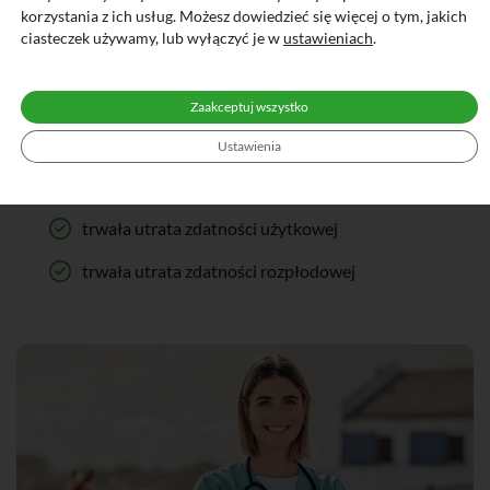
korzystania z ich usług. Możesz dowiedzieć się więcej o tym, jakich
wariantów: PODSTAWOWY, KOMFORT lub
ciasteczek używamy, lub wyłączyć je w
ustawieniach
.
KOMFORT PLUS.
Ubezpieczenie odpowiedzialności cywilnej posiadacza
Zaakceptuj wszystko
konia
Ustawienia
Możliwe rozszerzenia ochrony w ubezpieczeniu życia
konia:
trwała utrata zdatności użytkowej
trwała utrata zdatności rozpłodowej