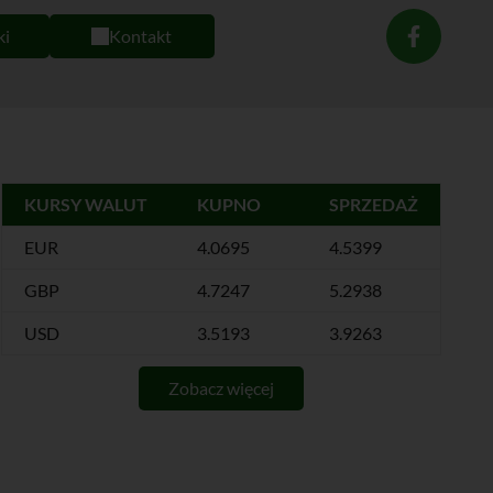
ki
Kontakt
KURSY WALUT
KUPNO
SPRZEDAŻ
EUR
4.0695
4.5399
GBP
4.7247
5.2938
USD
3.5193
3.9263
Zobacz więcej