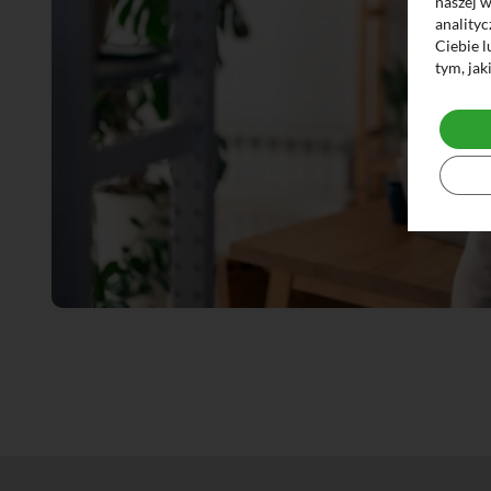
naszej 
anality
Ciebie l
tym, jak