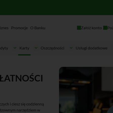
iznes
Promocje
O Banku
Załóż konto
Po
dyty
Karty
Oszczędności
Usługi dodatkowe
ŁATNOŚCI
zych i ciesz się codzienną
eodzownym narzędziem w