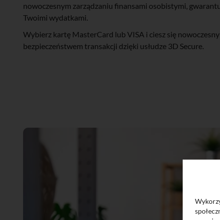
nowoczesnym zarządzaniu finansami osobistymi, gwarantuj
Twoimi wydatkami.
Wybierz kartę MasterCard lub VISA i ciesz się nowoczesny
bezpieczeństwem transakcji dzięki usłudze 3D Secure.
Wykorzys
społeczn