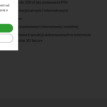
 zbliżeniowe do 100 zł bez podawania PIN
ymi od
ęcej o
 w sklepach stacjonarnych i internetowych
z bankomatów
wydatków w bankowości internetowej i mobilnej
 bezpieczeństwa transakcji dokonywanych w Internecie
zpłatnej usłudze 3D Secure