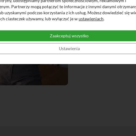
witryny, udostępniamy partnerom społecznościowym, reklamowym i
płatności
cznym. Partnerzy mogą połączyć te informacje z innymi danymi otrzyman
ub uzyskanymi podczas korzystania z ich usług. Możesz dowiedzieć się wi
płatności
ich ciasteczek używamy, lub wyłączyć je w
ustawieniach
.
wypłaty 
kontrola 
Zaakceptuj wszystko
gwarancja
Ustawienia
dzięki be