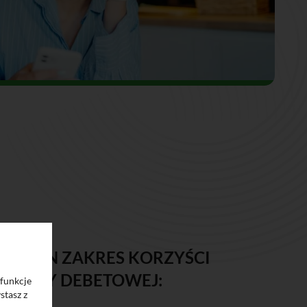
 PEŁEN ZAKRES KORZYŚCI
J
KARTY DEBETOWEJ
:
 funkcje
stasz z