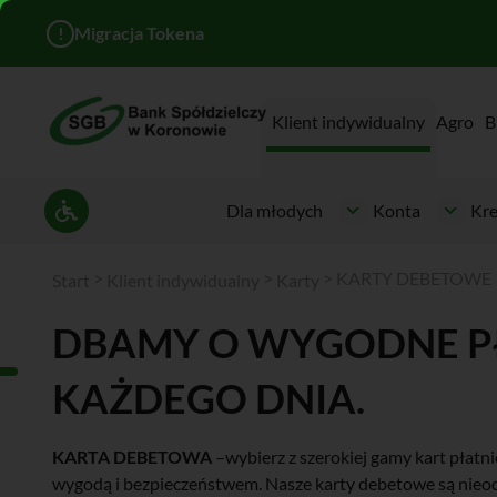
!
Migracja Tokena
Klient indywidualny
Agro
B
Dla młodych
Konta
Kre
Ustawienia dostępności
>
>
>
KARTY DEBETOWE
Start
Klient indywidualny
Karty
DBAMY O WYGODNE P
KAŻDEGO DNIA.
KARTA DEBETOWA
–wybierz z szerokiej gamy kart płatnic
wygodą i bezpieczeństwem. Nasze karty debetowe są ni