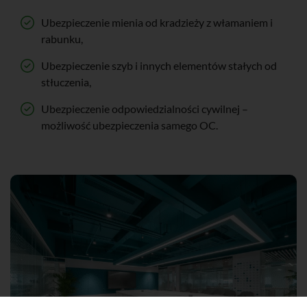
Ubezpieczenie mienia od kradzieży z włamaniem i
rabunku,
Ubezpieczenie szyb i innych elementów stałych od
stłuczenia,
Ubezpieczenie odpowiedzialności cywilnej –
możliwość ubezpieczenia samego OC.