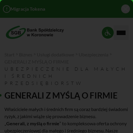
!
Migracja Tokena
Rozwi
Ustawienia 
>
>
>
>
Start
Biznes
Usługi dodatkowe
Ubezpieczenia
GENERALI Z MYŚLĄ O FIRMIE
UBEZPIECZENIE DLA MAŁYCH
I ŚREDNICH
PRZEDSIĘBIORSTW
GENERALI Z MYŚLĄ O FIRMIE
Właściciele małych i średnich firm są coraz bardziej świadomi
ryzyk, z jakimi wiąże się prowadzenie biznesu.
„
Generali, z myślą o firmie
” to kompleksowa oferta ochrony
ubezpieczeniowej dla małego i średniego biznesu. Nasze