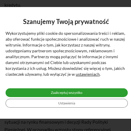
kredytu.
Decyzja o przyznaniu kredytu w określonej kwocie i
Szanujemy Twoją prywatność
warunkach podejmowana jest po dokonaniu przez bank
Wykorzystujemy pliki cookie do spersonalizowania treści i reklam,
oceny zdolności kredytowej i ryzyka kredytowego
.
aby oferować funkcje społecznościowe i analizować ruch w naszej
witrynie. Informacje o tym, jak korzystasz z naszej witryny,
WAŻNA INFORMACJA O RYZYKU ZMIANY
udostępniamy partnerom społecznościowym, reklamowym i
STOPY PROCENTOWEJ:
analitycznym. Partnerzy mogą połączyć te informacje z innymi
danymi otrzymanymi od Ciebie lub uzyskanymi podczas
korzystania z ich usług. Możesz dowiedzieć się więcej o tym, jakich
Oprocentowanie oraz wysokość raty dla kredytu ze zmienną
ciasteczek używamy, lub wyłączyć je w
ustawieniach
.
stopą procentową mogą ulec zmianie w trakcie trwania
umowy.
Zaakceptuj wszystko
Ryzyko wzrostu stopy procentowej: oprocentowanie kredytu
Ustawienia
może być oparte na zmiennej stopie referencyjnej (np.
WIBOR 6M), która może się zmieniać w zależności od
sytuacji na rynku finansowym i decyzji Rady Polityki
Pieniężnej. W przypadku wzrostu stopy referencyjnej,