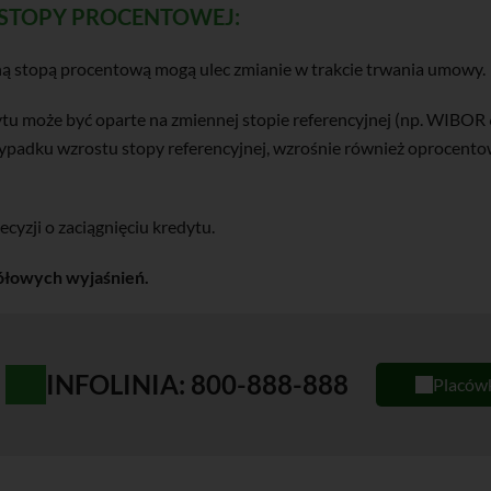
 STOPY PROCENTOWEJ:
ą stopą procentową mogą ulec zmianie w trakcie trwania umowy.
 może być oparte na zmiennej stopie referencyjnej (np. WIBOR 6M
rzypadku wzrostu stopy referencyjnej, wzrośnie również oprocent
yzji o zaciągnięciu kredytu.
ółowych wyjaśnień.
INFOLINIA: 800-888-888
Placów