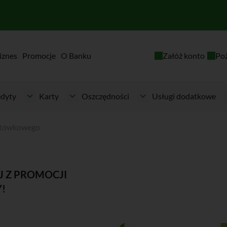
iznes
Promocje
O Banku
Załóż konto
Po
dyty
Karty
Oszczędności
Usługi dodatkowe
gotówkowego
J Z PROMOCJI
!