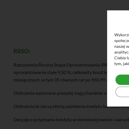
Wykorzys
społeczn
naszej 
RRSO:
anality
Ciebie l
tym, jak
Rzeczywista Roczna Stopa Oprocentowania (RRSO) wynosi 9
oprocentowanie stałe 9,50 %, całkowity koszt kredytu 4.595,
miesięcznych, w tym 35 równych rat po 960,99 zł i ostatni
Obliczenia wykonane powyżej mają charakter orientacyjny
Obliczenia te nie są ofertą udzielenia kredytu lub udzielen
Decyzja o przyznaniu kredytu w określonej kwocie i waru