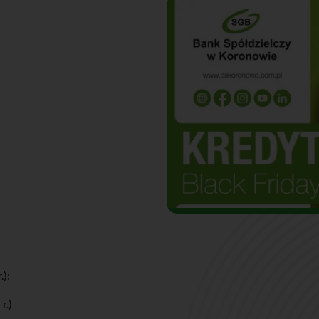
.);
r.)