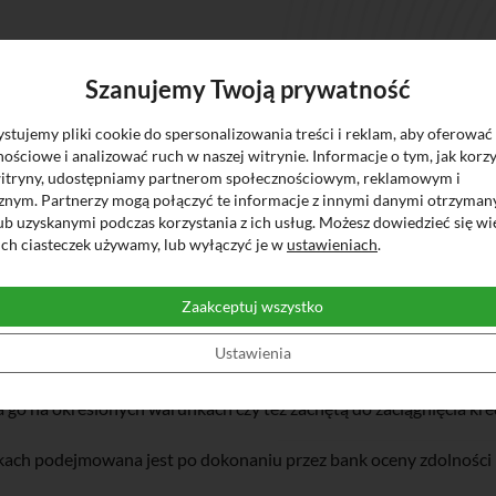
Szanujemy Twoją prywatność
tujemy pliki cookie do spersonalizowania treści i reklam, aby oferować
ościowe i analizować ruch w naszej witrynie. Informacje o tym, jak korzy
witryny, udostępniamy partnerom społecznościowym, reklamowym i
cznym. Partnerzy mogą połączyć te informacje z innymi danymi otrzyman
ub uzyskanymi podczas korzystania z ich usług. Możesz dowiedzieć się wi
ich ciasteczek używamy, lub wyłączyć je w
ustawieniach
.
,9247 %, całkowita kwota kredytu (bez kredytowanych kosztów) 3
48 zł (w tym: prowizja 0,00 zł, odsetki 4.595,48zł, ubezpieczenie 
a rata wynosi 960,83 zł. Kalkulacja została dokonana na dzień 10.
Zaakceptuj wszystko
Ustawienia
 oraz służą wyłącznie celom informacyjnym.
ia go na określonych warunkach czy też zachętą do zaciągnięcia kre
nkach podejmowana jest po dokonaniu przez bank oceny zdolności