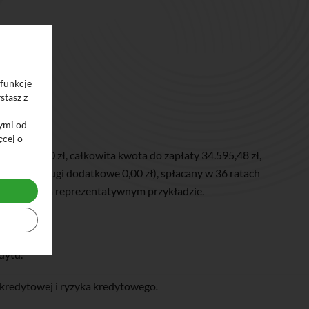
 funkcje
stasz z
ymi od
ęcej o
0.000,00 zł, całkowita kwota do zapłaty 34.595,48 zł,
0,00 zł, usługi dodatkowe 0,00 zł), spłacany w 36 ratach
11.2025 r. na reprezentatywnym przykładzie.
dytu.
 kredytowej i ryzyka kredytowego
.