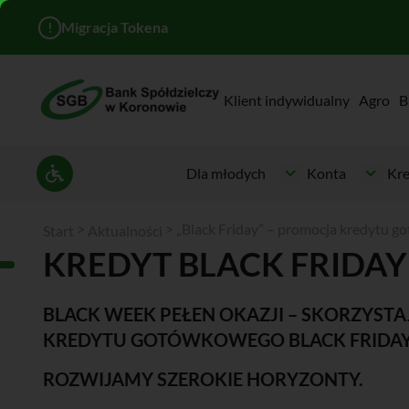
!
Migracja Tokena
Klient indywidualny
Agro
B
Dla młodych
Konta
Kre
Ustawienia dostępności
>
>
„Black Friday” – promocja kredytu 
Start
Aktualności
KREDYT BLACK FRIDAY
BLACK WEEK PEŁEN OKAZJI – SKORZYSTA
KREDYTU GOTÓWKOWEGO BLACK FRIDAY
ROZWIJAMY SZEROKIE HORYZONTY.